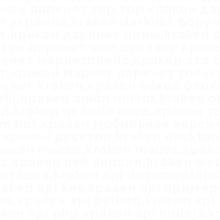
акен даркнет тор,тор кракен д
т украина,kraken darknet фору
т,кракен даркнет цены,kraken 
акен даркнет шоп,що таке крак
ркнет маркетплейс,кракен это
т,кракен маркет даркнет только
ркнет kraken,кракен обход бло
vki,кракен onion mirror,kraken o
д,kraken qr code вход,кракен т
am bot,кракен мобильная версия
,кракен десктоп,kraken desktop
кракен macos,kraken macos,крак
,кракен веб версия,kraken web
нтация,kraken api documentatio
aken api key,кракен api пример
s,кракен api python,kraken api
ken api php,кракен api nodejs,k