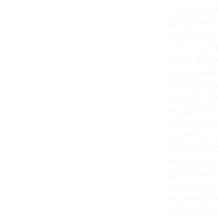
тор,кр
даркне
даркне
это,кр
это да
даркне
это,да
blokiro
код вхо
telegr
version
linux,
windows
докуме
ключ,kr
example
php,kra