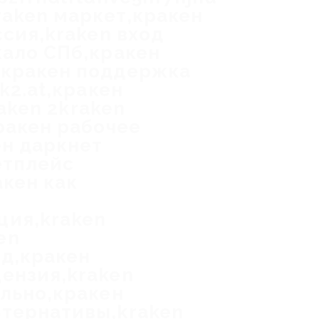
raken маркет,кракен
ссия,kraken вход
кало СПб,кракен
,кракен поддержка
k2.at,кракен
raken 2kraken
ракен рабочее
ен даркнет
етплейс
акен как
ция,kraken
en
од,кракен
ензия,kraken
ально,кракен
ьтернативы,kraken