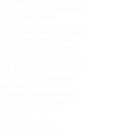
darknet
ракен маркет даркнет
н даркнет как
ет,как
т,почему не закроют
кнет,как зайти на
стория,что такое
он,кракен даркнет
од,кракен даркнет qr
йти в кракен
ет,кракен даркнет
даркнет
 через тор,кракен
ен даркнет,маркет
т только через
ез тор
ь,кракен это
ракен даркнет