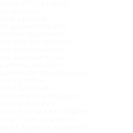
ракен KYC,kraken
на кракен
акое кракен
ен даркнет,сайт
кракен даркнет
нет адрес,кракен
то это,даркнет
рес даркнет,как
купить аккаунт
ракен darknet,кракен
 на кракен
акен даркнет
сстановить аккаунт
ракен маркет
,как выглядит кракен
ркнет это,даркнет
лядит,кракен даркнет