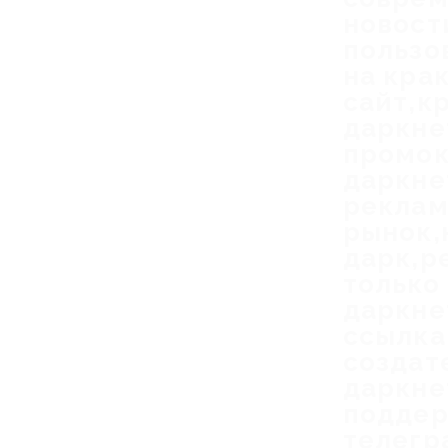
новост
пользо
на кра
сайт,к
даркне
промок
даркне
реклам
рынок,
дарк,р
только
даркне
ссылка
создат
даркне
поддер
телегр