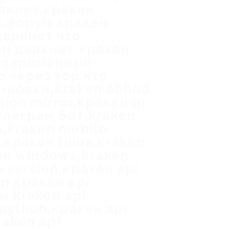
аркнет,кракен
м,форум кракен
даркнет что
ен даркнет,кракен
 современный
 через тор что
кировки,kraken obhod
nion mirror,кракен qr
елеграм бот,kraken
,kraken mobile
,кракен linux,kraken
ен windows,kraken
 version,кракен api
n,кракен api
ы,kraken api
 python,кракен api
raken api