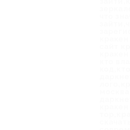
зайти,
зеркало
что зн
зайти,
зареги
кракен
сайт к
кракен
кто вл
код,кт
даркне
лого,к
москва
даркне
кракен
тор,кр
скачат
соврем