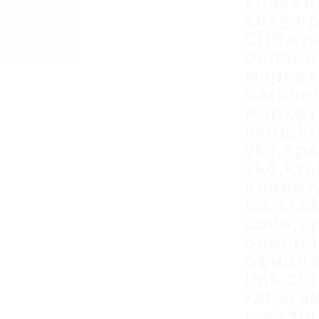
кракен,
2025,к
СПб,кр
онлайн
маркет
darkne
маркет,
вход,kr
vk3,кра
vk6,kr
клиент,
ios,kra
code,к
онион,
официа
link,2k
+at,kra
mwr7in