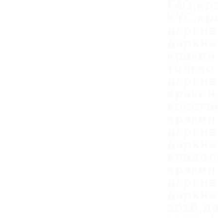
FAQ,кр
KYC,кр
даркне
даркне
кракен
только
даркне
кракен
восста
кракен
даркне
даркне
владел
кракен
даркне
даркне
2018,д