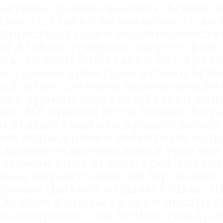
нативы,кракен аналоги,kraken 
сность,kraken безопасность,кр
ичество,kraken мошенничеств
нг,kraken стейкинг,кракен фью
сы,кракен P2P,kraken P2P,крак
ы,кракен арбитраж,kraken арб
ы,kraken сигналы,кракен анали
ика,кракен кошелек,kraken ко
ken API,кракен боты,kraken бот
и,kraken графики,кракен валют
ые пары,кракен лимитные орд
,кракен маржинальная торговля
,кракен спот,kraken spot,краке
акен маркетплейс обзор,kraken
кракен darknet отзывы,kraken d
,kraken отзывы,кракен инструк
кция,кракен гид,kraken гид,кра