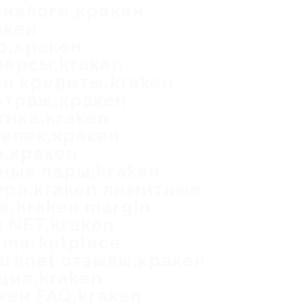
аналоги,кракен
акен
о,кракен
черсы,kraken
ен кредиты,kraken
итраж,кракен
тика,kraken
шелек,кракен
ы,кракен
ные пары,kraken
ера,kraken лимитные
,kraken margin
н NFT,kraken
 marketplace
arknet отзывы,кракен
ция,kraken
кен FAQ,kraken