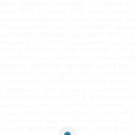
акен правила,kraken правила,к
акен AML,kraken AML,как зайти 
т,купоны кракен даркнет,что т
т,пользователь не найден крак
 даркнет,кракен даркнет вход,
 через тор скачать,кракен дарк
т не работает,кракен даркнет ч
,кракен дарк маркет,кракен ад
новить аккаунт кракен даркнет,
 даркнет,даркнет кыргызстан,к
т зеркало,что будет если зайти
т,даркнет площадка кракен,кр
ец,кракен даркнет в москве,во
 даркнет,выпускайте кракена к
т,как попасть в кракен даркнет
т,кракен в даркнете,кракен да
аркнет апвоут,даркнет как выг