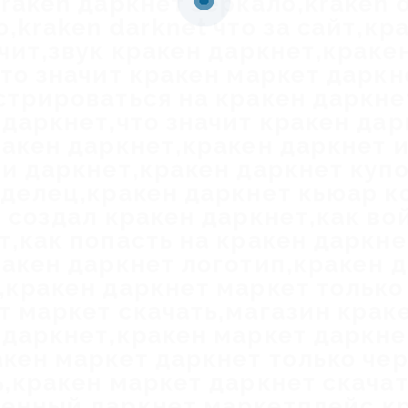
kraken даркнет зеркало,kraken 
,kraken darknet что за сайт,к
ачит,звук кракен даркнет,краке
что значит кракен маркет даркн
стрироваться на кракен даркне
 даркнет,что значит кракен дар
ракен даркнет,кракен даркнет и
 и даркнет,кракен даркнет куп
аделец,кракен даркнет кьюар к
о создал кракен даркнет,как во
т,как попасть на кракен даркн
ракен даркнет логотип,кракен 
,кракен даркнет маркет только
т маркет скачать,магазин крак
 даркнет,кракен маркет даркне
акен маркет даркнет только чер
ь,кракен маркет даркнет скачат
енный даркнет маркетплейс,к