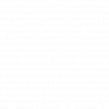
и,кракен даркнет нижний новг
ватель не найден,нейросеть кр
кен даркнет,кракен даркнет о
ракен даркнет отзывы,кракен д
т форум,кракен даркнет подде
од,кракен даркнет площадка,
т,промокод кракен даркнет,кр
а,кракен даркнет регистрация,
кракен маркет даркнет реклам
еклама кракен даркнет,кракен 
 через тор реклама,кракен дарк
т ссылка,кракен даркнет сайт,
,kraken даркнет сайт,кракен д
ель,kraken darknet скачать,кр
т маркетплейс,ссылка кракен 
жки кракен даркнет,кракен да
ам,кракен даркнет тг,кракен да