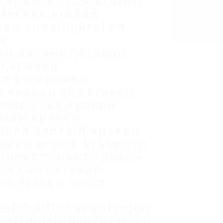
,кракен 2025,kraken
Москва,kraken
кен онлайн,kraken
н
ен даркнет,kraken
о,кракен
n tor,кракен
2,кракен vk3,kraken
kraken vk5,кракен
бмен,кракен
raken android,кракен
акен qr код,kraken qr
rknet market,кракен
ый сайт,kraken
а,kraken onion
pzfrhdlfldhve5nf7njhu
pzfrhdlfldhve5nf7njhu