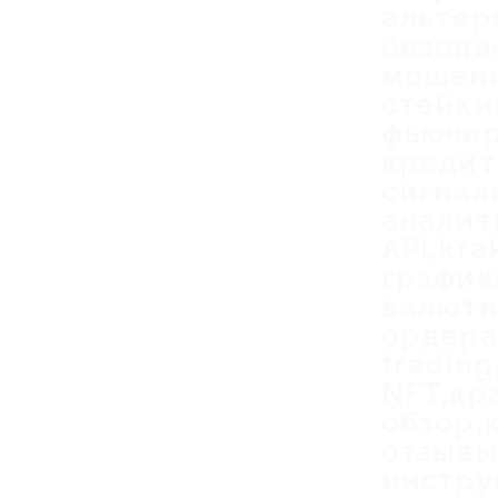
альтер
безопа
мошенн
стейки
фьючер
кредит
сигнал
аналит
API,kra
график
валютн
ордера
trading
NFT,кр
обзор,
отзывы
инстру