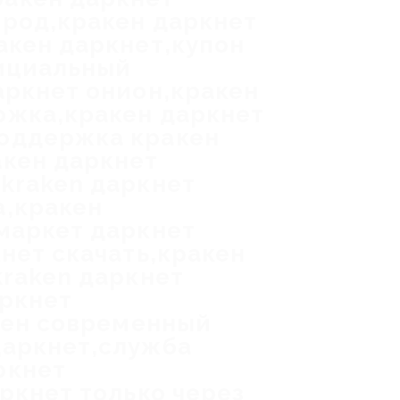
ород,кракен даркнет
акен даркнет,купон
фициальный
аркнет онион,кракен
ржка,кракен даркнет
поддержка кракен
акен даркнет
kraken даркнет
а,кракен
маркет даркнет
нет скачать,кракен
kraken даркнет
аркнет
акен современный
даркнет,служба
ркнет
ркнет только через