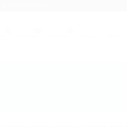
contact@hireright.com
obs
Employers
Candidates
Packages
News