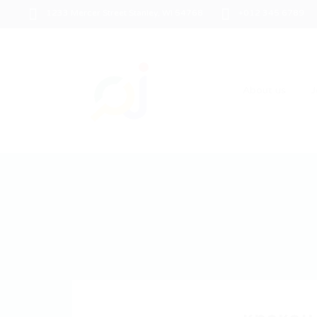
1233 Mercer Street Stanley, WI 54768
+012 345 6789
About us
J