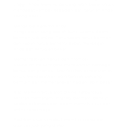
tinggi, Anda memiliki peluang lebih besar untuk
mendapat kembali sebagian dari taruhan Anda
seiring waktu.
Mengelola Bankroll Anda
Pengelolaan uang adalah kunci utama dalam
bermain judi online. Tahu kapan harus bermain
dan kapan harus berhenti dapat mencegah
Anda dari kerugian besar.
Memanfaatkan Bonus dan Promosi
Kasino online seringkali menawarkan berbagai
bonus dan promosi. Manfaatkan penawaran ini
untuk mendapatkan lebih banyak peluang
bermain dan memenangkan hadiah lebih besar.
Kiat Memilih Situs Slot Online Terpercaya
Setelah memahami strategi bermain, berikut
adalah beberapa kiat dalam memilih situs slot
online terpercaya:
Pastikan situs tersebut memiliki lisensi dari
otoritas judi yang diakui.