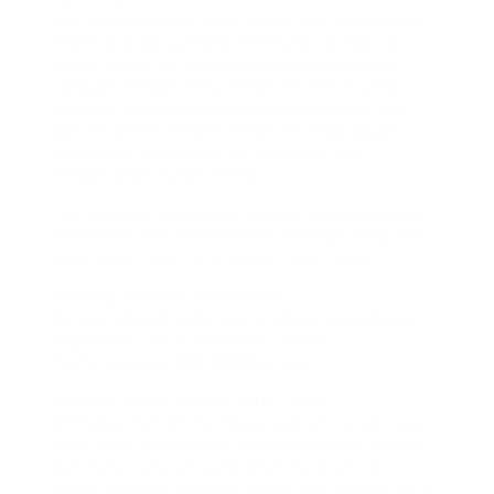
Slot online adalah versi digital dari mesin slot
tradisional yang biasa ditemukan di kasino
nyata. Game ini menggabungkan teknologi
canggih dengan hiburan kasino klasik untuk
memberikan pengalaman bermain yang seru
dan berwarna. Bagian terbaik? Anda dapat
menikmati permainan ini langsung dari
kenyamanan rumah Anda!
Tapi betapa mudahnya apakah memenangkan
permainan slot online? Apa strategi yang bisa
digunakan? Mari kita telusuri lebih lanjut.
Strategi Bermain Slot Online
Berikut adalah beberapa strategi yang dapat
digunakan untuk membantu Anda
memenangkan
Slot Gacor
online:
Memilih Mesin dengan RTP Tinggi
RTP atau Return to Player adalah persentase
uang yang dibayarkan kembali kepada pemain
dari total taruhan yang diterima oleh slot
online. Dengan memilih mesin slot dengan RTP