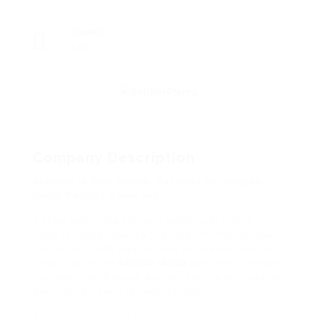
Viewed
107
Company Description
Menang di Slot Online: Panduan Terlengkap
untuk Pecinta Game Judi
Ketika berbicara tentang game judi online,
tidak lengkap rasanya jika tidak membicarakan
slot online. Slot adalah jenis permainan kasino
yang populer di
seluruh dunia
dan telah berhasil
memikat hati banyak pemain karena kemudahan
dan hiburan yang ditawarkannya.
Apa itu Slot Online?