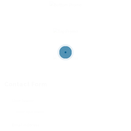
Contact Form
User Name:
Email Address: