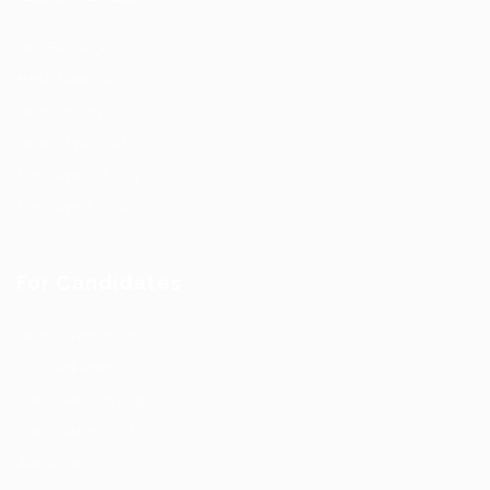
Job Packages
Post New Job
Jobs Listing
Jobs Style Grid
Employer Listing
Employers Grid
For Candidates
User Dashboard
CV Packages
Candidate Listing
Candidates Grid
About us