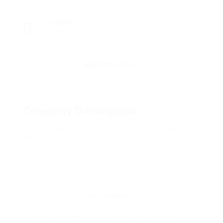
Viewed
149
Company Description
Объявления города Запорожье для доступа нужен
Vpn.
Город Запорожье – это культурный и исторический
центр Украины, привлекающий туристов своими
достопримечательностями и местными
мероприятиями. Однако, чтобы иметь доступ к
некоторым объявлениям
кирпич
и информации
города, нужно использовать VPN. VPN (Virtual
Private Network) – это технология, которая