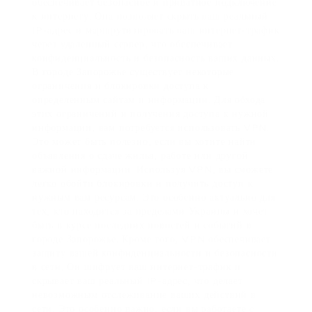
обеспечивает безопасное и приватное подключение
к интернету. Она позволяет скрыть ваш реальный
IP-адрес и маршрутизировать ваш интернет-трафик
через удаленный сервер, что обеспечивает
конфиденциальность и безопасность ваших данных.
В городе Запорожье существует некоторые
ограничения и блокировки доступа к
определенным сайтам и информации. Для обхода
этих ограничений и получения доступа к нужной
информации, вам потребуется использовать VPN.
Это может быть полезно, если вы хотите найти
объявления о сдаче жилья, работе или другой
важной информации. Используя VPN, вы сможете
легко обойти блокировки и получить доступ к
нужным вам ресурсам. Это особенно актуально для
тех, кто находится за пределами Украины и хочет
быть в курсе последних новостей и событий в
городе Запорожье. Кроме того, VPN обеспечивает
защиту вашей конфиденциальности и безопасности
в сети. Он шифрует ваш интернет-трафик и
скрывает ваш реальный IP-адрес, что делает
невозможным отслеживание ваших действий в
сети. Это особенно важно, если вы работаете с