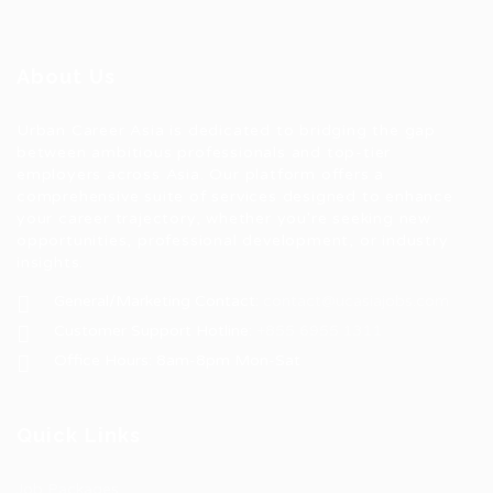
About Us
Urban Career Asia is dedicated to bridging the gap
between ambitious professionals and top-tier
employers across Asia. Our platform offers a
comprehensive suite of services designed to enhance
your career trajectory, whether you're seeking new
opportunities, professional development, or industry
insights.
General/Marketing Contact:
contact@ucasiajobs.com
Customer Support Hotline:
+855 6955 1311
Office Hours: 8am-8pm Mon-Sat
Quick Links
Job Packages