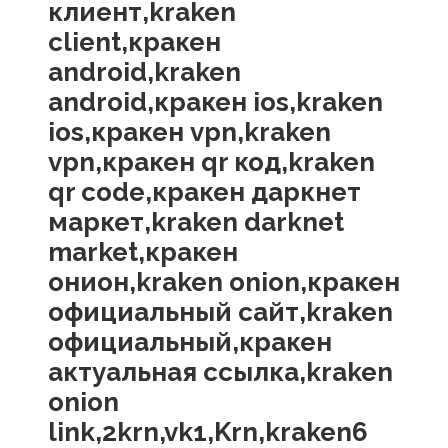
клиент,kraken
client,кракен
android,kraken
android,кракен ios,kraken
ios,кракен vpn,kraken
vpn,кракен qr код,kraken
qr code,кракен даркнет
маркет,kraken darknet
market,кракен
онион,kraken onion,кракен
официальный сайт,kraken
официальный,кракен
актуальная ссылка,kraken
onion
link,2krn,vk1,Krn,kraken6