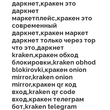
даркнет,кракен это
даркнет
маркетплейс,кракен это
современный
даркнет,кракен маркет
даркнет только через тор
что это,даркнет
kraken,кракен обход
блокировки,kraken obhod
blokirovki,кракен onion
mirror,kraken onion
mirror,кракен qr код
вход,kraken qr code
вход,кракен телеграм
бот,kraken telegram