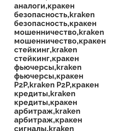
аналоги,кракен
безопасность,kraken
безопасность,кракен
мошенничество,kraken
мошенничество,кракен
стейкинг,kraken
стейкинг,кракен
фьючерсы,kraken
фьючерсы,кракен
P2P,kraken P2P,кракен
кредиты,kraken
кредиты,кракен
арбитраж,kraken
арбитраж,кракен
сигналы,kraken