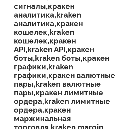
сигналы,кракен
аналитика,kraken
аналитика,кракен
кошелек,kraken
кошелек,кракен
API,kraken API,кракен
боты,kraken боты,кракен
графики,kraken
графики,кракен валютные
пары,kraken валютные
пары,кракен лимитные
ордера,kraken лимитные
ордера,кракен
маржинальная
торговля,kraken margin