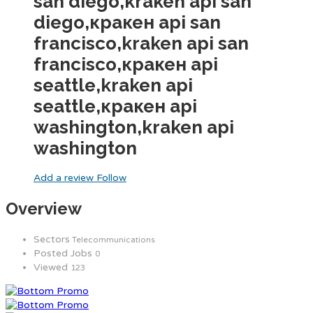
san diego,kraken api san
diego,кракен api san
francisco,kraken api san
francisco,кракен api
seattle,kraken api
seattle,кракен api
washington,kraken api
washington
Add a review
Follow
Overview
Sectors
Telecommunications
Posted Jobs
0
Viewed
123