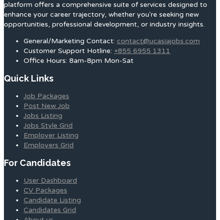
platform offers a comprehensive suite of services designed to
enhance your career trajectory, whether you're seeking new
opportunities, professional development, or industry insights.
General/Marketing Contact:
contact@ucasiajobs.com
Customer Support Hotline:
+855 6955 1311
Office Hours: 8am-8pm Mon-Sat
Quick Links
Job Packages
Post New Job
Jobs Listing
Jobs Style Grid
Employer Listing
Employers Grid
For Candidates
User Dashboard
CV Packages
Candidate Listing
Candidates Grid
About us