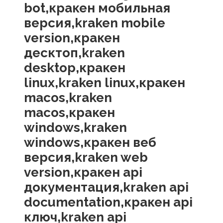
bot,кракен мобильная
версия,kraken mobile
version,кракен
десктоп,kraken
desktop,кракен
linux,kraken linux,кракен
macos,kraken
macos,кракен
windows,kraken
windows,кракен веб
версия,kraken web
version,кракен api
документация,kraken api
documentation,кракен api
ключ,kraken api