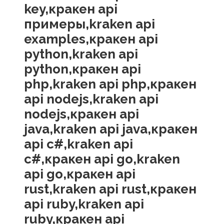
key,кракен api
примеры,kraken api
examples,кракен api
python,kraken api
python,кракен api
php,kraken api php,кракен
api nodejs,kraken api
nodejs,кракен api
java,kraken api java,кракен
api c#,kraken api
c#,кракен api go,kraken
api go,кракен api
rust,kraken api rust,кракен
api ruby,kraken api
ruby,кракен api