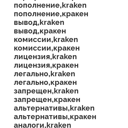
пополнение,kraken
пополнение,кракен
вывод,kraken
вывод,кракен
комиссии,kraken
комиссии,кракен
лицензия,kraken
лицензия,кракен
легально,kraken
легально,кракен
запрещен,kraken
запрещен,кракен
альтернативы,kraken
альтернативы,кракен
аналоги,kraken