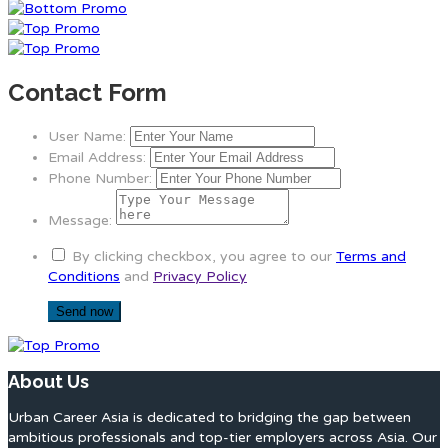
Contact Form
User Name:
Email Address:
Phone Number:
Message:
By clicking checkbox, you agree to our
Terms and
Conditions
and
Privacy Policy
About Us
Urban Career Asia is dedicated to bridging the gap between
ambitious professionals and top-tier employers across Asia. Our