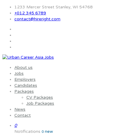
1233 Mercer Street Stanley, WI 54768
+012 345 6789
contact@hireright.com
About us
Jobs
Employers
Candidates
Packages
CV Packages
Job Packages
News
Contact
0
Notifications
new
0