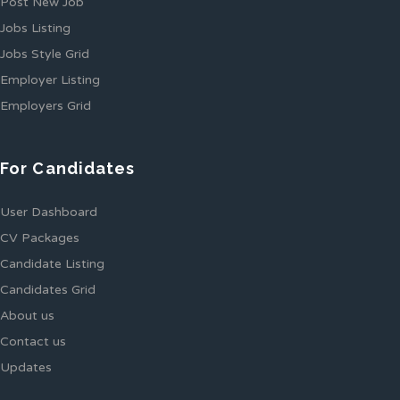
Post New Job
Jobs Listing
Jobs Style Grid
Employer Listing
Employers Grid
For Candidates
User Dashboard
CV Packages
Candidate Listing
Candidates Grid
About us
Contact us
Updates