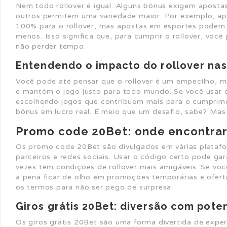
Nem todo rollover é igual. Alguns bônus exigem aposta
outros permitem uma variedade maior. Por exemplo, a
100% para o rollover, mas apostas em esportes podem
menos. Isso significa que, para cumprir o rollover, você
não perder tempo.
Entendendo o impacto do rollover nas
Você pode até pensar que o rollover é um empecilho, mas
e mantém o jogo justo para todo mundo. Se você usar
escolhendo jogos que contribuem mais para o cumprime
bônus em lucro real. É meio que um desafio, sabe? Mas 
Promo code 20Bet: onde encontrar
Os promo code 20Bet são divulgados em várias plataform
parceiros e redes sociais. Usar o código certo pode gar
vezes têm condições de rollover mais amigáveis. Se vo
a pena ficar de olho em promoções temporárias e oferta
os termos para não ser pego de surpresa.
Giros grátis 20Bet: diversão com pote
Os giros grátis 20Bet são uma forma divertida de exper