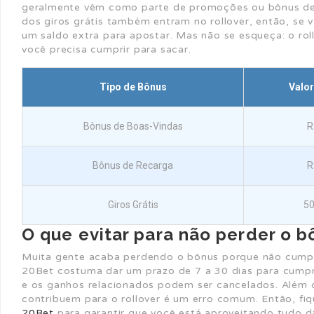
geralmente vêm como parte de promoções ou bônus de 
dos giros grátis também entram no rollover, então, se 
um saldo extra para apostar. Mas não se esqueça: o rol
você precisa cumprir para sacar.
Tipo de Bônus
Valo
Bônus de Boas-Vindas
R
Bônus de Recarga
R
Giros Grátis
50
O que evitar para não perder o b
Muita gente acaba perdendo o bônus porque não cumpre
20Bet costuma dar um prazo de 7 a 30 dias para cumpri
e os ganhos relacionados podem ser cancelados. Além 
contribuem para o rollover é um erro comum. Então, fi
20Bet
para garantir que você está aproveitando tudo d