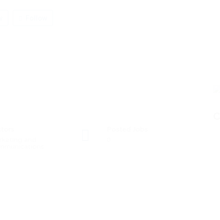
w
Follow
C
tors
Posted Jobs
keting and
0
mmunications