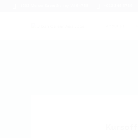
1233 Mercer Street Stanley, WI 54768
+012 345 6789
About us
J
Kursoff