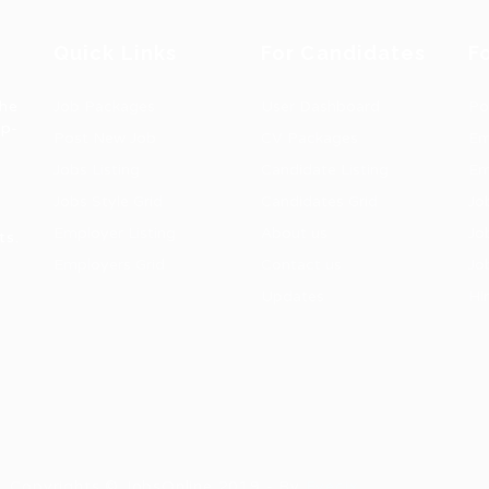
Quick Links
For Candidates
F
the
Job Packages
User Dashboard
Po
op-
Post New Job
CV Packages
Em
Jobs Listing
Candidate Listing
Em
Jobs Style Grid
Candidates Grid
Jo
Employer Listing
About us
Jo
ts.
Employers Grid
Contact us
Jo
Updates
Hi
1
ns. Copyrights © JobsOnline 2019 - By
Eyecix