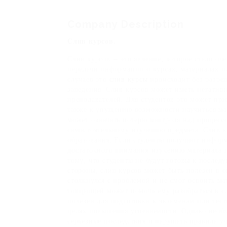
Company Description
Слив курсов.
Слив курсов – это явление, которое стало оч
передачи информации о курсах, материалах и
случаев это
слив курсы
происходит без разре
заведения. Слив курсов может иметь негативн
преподавателей. Для студентов это может при
также к упущению возможности научиться мат
может означать потерю контроля над процесс
самостоятельному изучению предмета. Слив к
образования. Если студенты получают информ
достаточного внимания изучению материала и
тому, что студенты не будут готовы к послед
стороны, слив курсов может быть полезен в 
столкнулся с проблемой и не смог освоить м
товарищей может помочь ему разобраться в с
полезен для подготовки к экзаменам или тес
целях повышения успеваемости. Однако необх
серьезные последствия и нарушать правила у