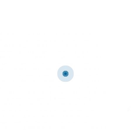
ень распространенным в наше время. Это процесс
ли тестах студентами друг другу. В большинстве
шения преподавателя и нарушает правила учебного
ые последствия как для студентов, так и для
вести к потере доверия со стороны преподавателей, а
ериалу самостоятельно. Для преподавателей это
ом обучения и уменьшение мотивации студентов к
урсов также может привести к снижению качества
ацию заранее и без усилий, они могут не уделить
 не усвоить его полностью. Это может привести к
ующим курсам или к работе в своей области. С другой
определенных ситуациях. Например, если студент
атериал самостоятельно, получение помощи от
ложных вопросах. Также слив курсов может быть
там, если студенты обмениваются информацией в
одимо помнить, что слив курсов может иметь
чебного заведения. Поэтому стоит обращать внимание