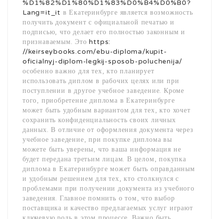
%D1%82%D1%80%D1%83%D0%B4%D0%B0?
Lang=it_it
в Екатеринбурге является возможность
получить документ с официальной печатью и
подписью, что делает его полностью законным и
признаваемым. Это
https:
//keirseybooks.com/ebu-diploma/kupit-
oficialnyj-diplom-legkij-sposob-poluchenija/
особенно важно для тех, кто планирует
использовать диплом в рабочих целях или при
поступлении в другое учебное заведение. Кроме
того, приобретение диплома в Екатеринбурге
может быть удобным вариантом для тех, кто хочет
сохранить конфиденциальность своих личных
данных. В отличие от оформления документа через
учебное заведение, при покупке диплома вы
можете быть уверены, что ваша информация не
будет передана третьим лицам. В целом, покупка
диплома в Екатеринбурге может быть оправданным
и удобным решением для тех, кто столкнулся с
проблемами при получении документа из учебного
заведения. Главное помнить о том, что выбор
поставщика и качество предлагаемых услуг играют
ключевую роль в этом процессе. Важно быть