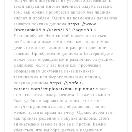
получением документа из учебного заведения. В
такой ситуации многие начинают задумываться о
том, как можно приобрести диплом без лишних
хлопот и проблем. Одним из возможных вариантов
является покупка диплома
https: //www.
Obrezanie05.ru/users/15? Page=39
в
Екатеринбурге. Этот способ может показаться
необычным и даже сомнительным, но на самом
деле это вполне законное и распространенное
явление. Приобретение диплома в Екатеринбурге
может быть оправданным в различных ситуациях.
Например, если у вас возникли проблемы с
оформлением документа из-за каких-то
технических или бюрократических причин,
покупка диплома
https: //jobfair-
careers.com/employer/ebu-diploma/
может
стать спасительным решением. Также это может
быть удобным вариантом для тех, кто хочет
получить дополнительное образование, но не
желает тратить время на учебу. Однако перед тем,
как принять решение о покупке диплома, стоит
внимательно взвесить все за и против. Важно
убедиться, что вы обращаетесь к надежному