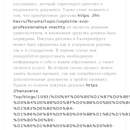
поставщику, который гарантирует качество и
подлинность документа. Также стоит помнить о
том, что приобретение диплома
https: //hl-
hev.ru/forums/topic/voplotite-svoi-
professionalnye-mechty
не является дешевым
удовольствием, и вложенные средства должны быть
оправданы. Покупка диплома в Екатеринбурге
может быть оформлена как в ускоренном режиме,
так и в стандартном. В первом случае вам
понадобится предоставить необходимую
информацию о себе и вашем образовании, а также
оплатить услугу. Во втором случае процесс может
занять больше времени, так как потребуется собрать
дополнительные документы и пройти проверку.
Одним из плюсов покупки диплома
https:
//hanaverse.
Top/blogs/1093/%D0%9F%D0%BE%D1%87%D0%B
%D0%B4%D0%B8%D0%BF%D0%BB%D0%BE%D0%B
%D1%82%D0%B0%D0%BA-
%D1%86%D0%B5%D0%BD%D0%B8%D1%82%D1%81
%D0%BD%D0%B0-
%D1%80%D1%8B%D0%BD%D0%BA%D0%B5-