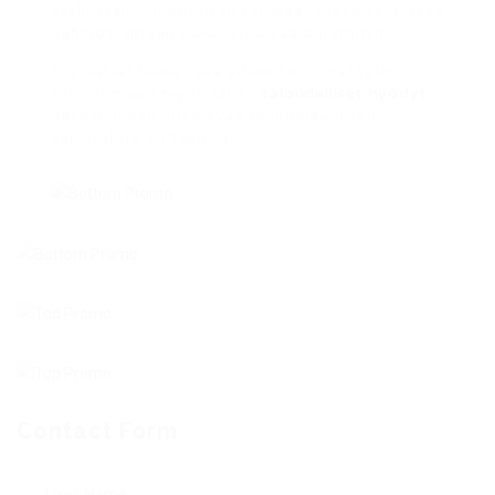
keskustelu on erityisen tärkeää, koska se auttaa
hahmottamaan kokonaiskuvaa paremmin.
Jos haluat lukea lisää aiheesta, suosittelen
tutustumaan myös tähän
taloudelliset hyödyt
-
näkökulmaan, joka avaa rahapelaamisen
vaikutuksia eri tasoilla.
Contact Form
User Name: