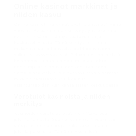
Online kasinot markkinat ja
niiden kasvu
Online kasinot markkinat ovat räjähtäneet viime
vuosina. Pelaaminen on siirtynyt yhä enemmän
nettiin, mikä on lisännyt saatavuutta ja
houkuttelevuutta. Tämä kehitys on tuonut
mukanaan uusia haasteita peliriippuvuuden
vaikutus -kysymyksessä. Pelaaminen on entistä
helpompaa ja nopeampaa, mikä voi johtaa
nopeampaan riippuvuuden kehittymiseen.
Samalla sääntely ei ole pysynyt täysin perässä,
mikä on herättänyt kritiikkiä niin
asiantuntijoiden kuin kansalaisten keskuudessa.
Verotulot kasinoista ja niiden
merkitys
Kasinoiden verotulot ovat merkittävä osa
julkista taloutta. Suomessa ne ovat vuosittain
satoja miljoonia euroja, mikä tukee monia
julkisia palveluita. Tämä on yksi niistä