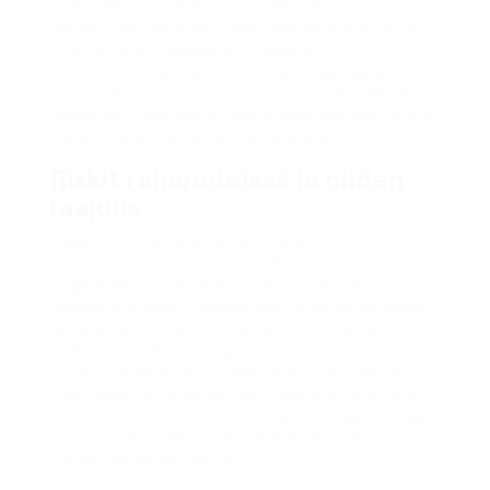
taloudelliset hyödyt, joita rahapelaaminen
tarjoaa. Mutta verotulojen varjopuolena on se,
että ne ovat riippuvaisia pelaajien
aktiivisuudesta – ja usein ongelmapelaajat
käyttävät suurimman osan rahoistaan. Tämä
herättää kysymyksen, onko taloudellinen hyöty
todellisuudessa kestävällä pohjalla.
Riskit rahapeleissä ja niiden
laajuus
Rahapelit sisältävät aina riskejä, mutta
peliriippuvuuden vaikutus tekee niistä erityisen
ongelmallisia. Peliriippuvuus voi johtaa
velkaantumiseen, sosiaaliseen eristäytymiseen
ja jopa rikollisuuteen. Nämä riskit eivät ole
pelkästään yksilön ongelma, vaan ne
kuormittavat koko yhteiskuntaa. Siksi onkin
yllättävää, että rahapelien sääntelyssä ei aina
oteta riittävästi huomioon näitä riskejä. Pelialan
kasvu ja taloudelliset hyödyt eivät saa
sumentaa näitä varjoja.