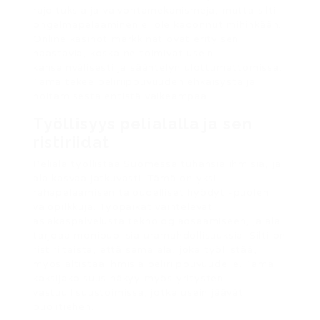
rajoituksia ja valvontamekanismeja, mutta silti
ongelmapelaaminen ei ole kadonnut mihinkään.
Online kasinot markkinat ovat erityisen
haastavia, koska ne toimivat usein
kansainvälisesti ja sääntelyn ulottumattomissa.
Tämä tekee peliriippuvuuden ehkäisystä ja
hoitamisesta entistä vaikeampaa.
Työllisyys pelialalla ja sen
ristiriidat
Peliala työllistää Suomessa tuhansia ihmisiä, ja
ala kasvaa jatkuvasti. Tämä on yksi
rahapelaamisen taloudelliset hyödyt -puolen
valopilkkuja. Työpaikat vaihtelevat
asiakaspalvelusta teknologiaosaamiseen, ja ala
tarjoaa monipuolisia uramahdollisuuksia. Silti on
ristiriitaista, että sama ala, joka työllistää,
myös altistaa ihmisiä peliriippuvuudelle. Tämä
kaksijakoisuus näkyy myös yritysten
vastuullisuustoimissa, jotka usein jäävät
puolitiehen.