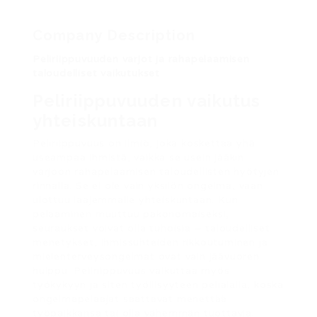
Company Description
Peliriippuvuuden varjot ja rahapelaamisen
taloudelliset vaikutukset
Peliriippuvuuden vaikutus
yhteiskuntaan
Peliriippuvuus on ilmiö, joka koskettaa yhä
useampaa ihmistä, vaikka se usein jääkin
varjoon rahapelaamisen taloudellisten hyötyjen
rinnalla. Se ei ole vain yksilön ongelma, vaan
ulottuu laajemmalle yhteiskuntaan. Kun
pelaaminen muuttuu pakonomaiseksi,
seuraukset voivat olla tuhoisia – taloudelliset
menetykset, ihmissuhteiden rikkoutuminen ja
mielenterveysongelmat ovat vain jäävuoren
huippu. Peliriippuvuus vaikuttaa myös
työkykyyn ja siten työllisyyteen pelialalla, koska
ongelmapelaajat saattavat menettää
työpaikkansa tai olla vähemmän tuottavia.