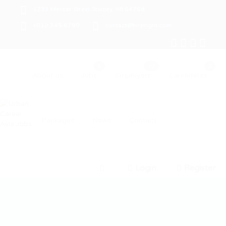
1233 Mercer Street Stanley, WI 54768
+012 345 6789
contact@hireright.com
About us
Jobs
Employers
Candidates
Packages
News
Contact
Login
Register
0