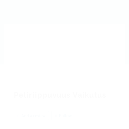
Peliriippuvuus Vaikutus
Add a review
Follow