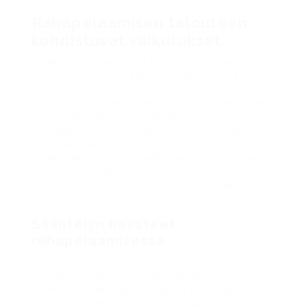
Rahapelaamisen talouteen
kohdistuvat vaikutukset
Vaikka rahapelaaminen talouteen tuo verotuloja
ja työllisyyttä, on syytä muistaa, että nämä
hyödyt eivät ole ongelmattomia. Esimerkiksi
Suomessa rahapelien verotulot ovat merkittävä
osa valtion kassaa, mutta samalla
peliriippuvuus aiheuttaa kustannuksia sosiaali-
ja terveyspalveluille. Tämä kaksijakoisuus tekee
rahapelaamisesta taloudellisesti monimutkaisen
ilmiön. On vähän ironista, että sama toimiala,
joka tuottaa verotuloja, myös aiheuttaa
merkittäviä kuluja yhteiskunnalle.
Sääntelyn haasteet
rahapelaamisessa
Sääntely on jatkuvassa muutoksessa, kun
pyritään tasapainottamaan rahapelaamisen
tuomat taloudelliset hyödyt ja peliriippuvuuden
vaikutus. Suomessa on otettu käyttöön erilaisia