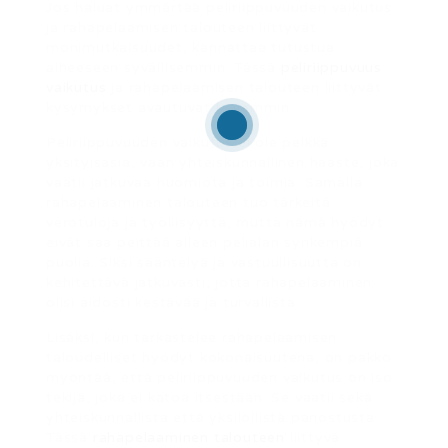
Jos haluat ymmärtää peliriippuvuuden vaikutus
ja rahapelaamisen talouteen liittyvät
monimutkaisuudet, kannattaa tutustua
aiheeseen syvällisemmin. Tässä
peliriippuvuus
vaikutus
ja rahapelaamisen talouteen liittyvät
kysymykset avautuvat laajemmin.
Peliriippuvuuden vaikutus ei ole pelkkä
yksityisasia, vaan yhteiskunnallinen haaste, joka
vaatii jatkuvaa huomiota ja toimia. Samalla
rahapelaaminen talouteen tuo tärkeitä
verotuloja ja työllisyyttä, mutta nämä hyödyt
eivät saa peittää alleen pelialan synkempiä
puolia. Siksi sääntelyä ja vastuullisuutta on
kehitettävä jatkuvasti, jotta rahapelaaminen
olisi aidosti kestävää ja turvallista.
Lisäksi, kun tarkastelee rahapelaamisen
taloudelliset hyödyt kokonaisuutena, on pakko
myöntää, että peliriippuvuuden vaikutus on iso
tekijä, joka ei katoa itsestään. Se vaatii sekä
yhteiskunnallista että yksilöllistä panostusta.
Tässä
rahapelaaminen talouteen
liittyvä