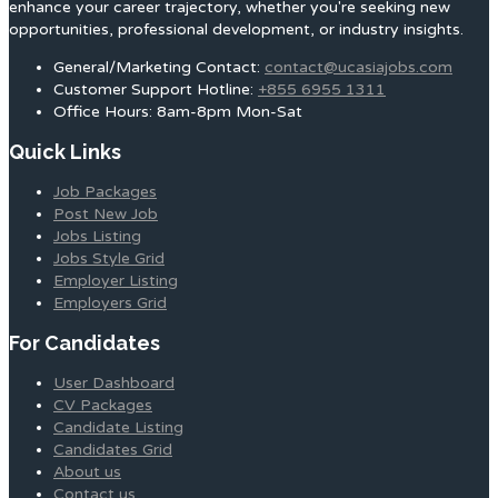
enhance your career trajectory, whether you're seeking new
opportunities, professional development, or industry insights.
General/Marketing Contact:
contact@ucasiajobs.com
Customer Support Hotline:
+855 6955 1311
Office Hours: 8am-8pm Mon-Sat
Quick Links
Job Packages
Post New Job
Jobs Listing
Jobs Style Grid
Employer Listing
Employers Grid
For Candidates
User Dashboard
CV Packages
Candidate Listing
Candidates Grid
About us
Contact us