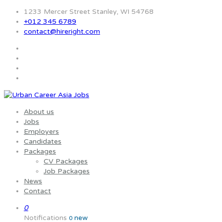
1233 Mercer Street Stanley, WI 54768
+012 345 6789
contact@hireright.com
About us
Jobs
Employers
Candidates
Packages
CV Packages
Job Packages
News
Contact
0
Notifications
new
0