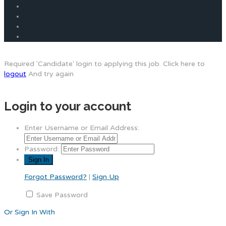
Required 'Candidate' login to applying this job.
Click here to
logout
And try again
Login to your account
Enter Username or Email Address:
Password:
Forgot Password?
|
Sign Up
Save Password
Or Sign In With