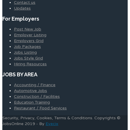
Contact us
Updates
For Employers
Post New Job
Employer Listing
Employers Grid
Job Packages
Jobs Listing
Jobs Style Grid
Hiring Resources
JOBS BY AREA
Accounting / Finance
Automotive Jobs
Construction / Facilities
Education Training
Restaurant / Food Services
Security, Privacy, Cookies, Terms & Conditions. Copyrights ©
JobsOnline 2019 - By
Eyecix