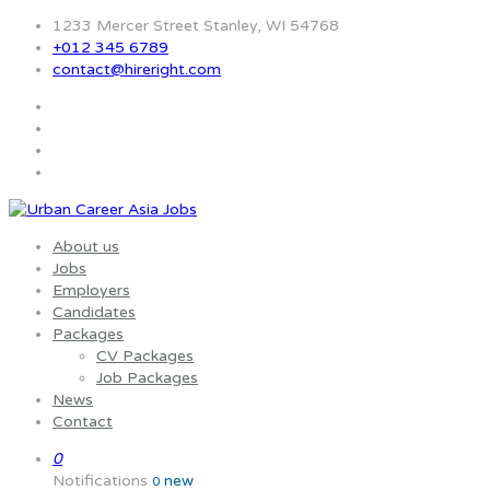
1233 Mercer Street Stanley, WI 54768
+012 345 6789
contact@hireright.com
About us
Jobs
Employers
Candidates
Packages
CV Packages
Job Packages
News
Contact
0
Notifications
new
0